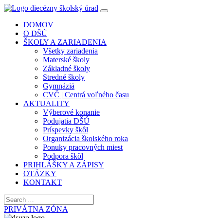
DOMOV
O DŠÚ
ŠKOLY A ZARIADENIA
Všetky zariadenia
Materské školy
Základné školy
Stredné školy
Gymnáziá
CVČ | Centrá voľného času
AKTUALITY
Výberové konanie
Podujatia DŠÚ
Príspevky škôl
Organizácia školského roka
Ponuky pracovných miest
Podpora škôl
PRIHLÁŠKY A ZÁPISY
OTÁZKY
KONTAKT
PRIVÁTNA ZÓNA