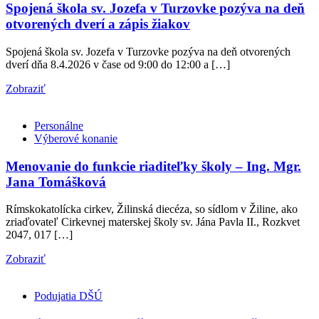
Spojená škola sv. Jozefa v Turzovke pozýva na deň
otvorených dverí a zápis žiakov
Spojená škola sv. Jozefa v Turzovke pozýva na deň otvorených
dverí dňa 8.4.2026 v čase od 9:00 do 12:00 a […]
Zobraziť
Personálne
Výberové konanie
Menovanie do funkcie riaditeľky školy – Ing. Mgr.
Jana Tomášková
Rímskokatolícka cirkev, Žilinská diecéza, so sídlom v Žiline, ako
zriaďovateľ Cirkevnej materskej školy sv. Jána Pavla II., Rozkvet
2047, 017 […]
Zobraziť
Podujatia DŠÚ