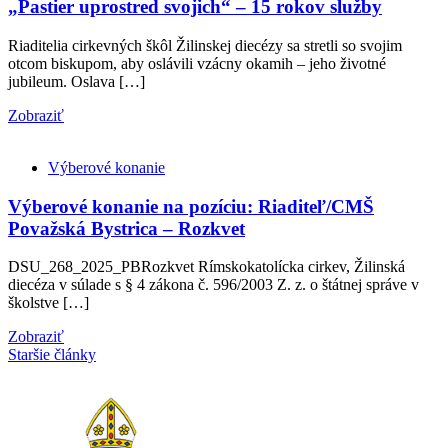
„Pastier uprostred svojich“ – 15 rokov služby
Riaditelia cirkevných škôl Žilinskej diecézy sa stretli so svojim
otcom biskupom, aby oslávili vzácny okamih – jeho životné
jubileum. Oslava […]
Zobraziť
Výberové konanie
Výberové konanie na pozíciu: Riaditeľ/CMŠ
Považská Bystrica – Rozkvet
DSU_268_2025_PBRozkvet Rímskokatolícka cirkev, Žilinská
diecéza v súlade s § 4 zákona č. 596/2003 Z. z. o štátnej správe v
školstve […]
Zobraziť
Staršie články