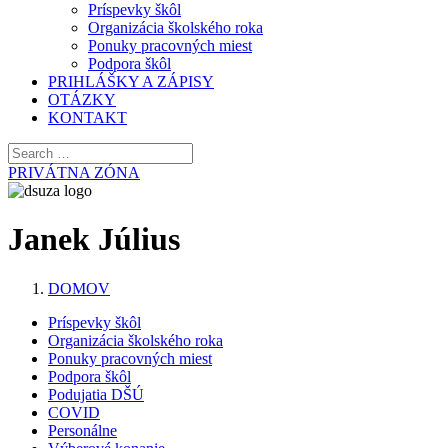
Príspevky škôl
Organizácia školského roka
Ponuky pracovných miest
Podpora škôl
PRIHLÁŠKY A ZÁPISY
OTÁZKY
KONTAKT
PRIVÁTNA ZÓNA
Janek Július
DOMOV
Príspevky škôl
Organizácia školského roka
Ponuky pracovných miest
Podpora škôl
Podujatia DŠÚ
COVID
Personálne