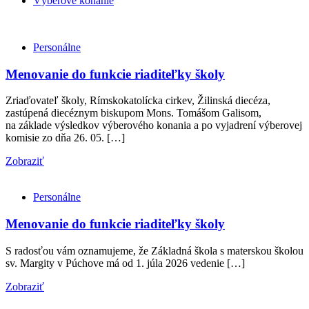
Výberové konanie
Personálne
Menovanie do funkcie riaditeľky školy
Zriaďovateľ školy, Rímskokatolícka cirkev, Žilinská diecéza,
zastúpená diecéznym biskupom Mons. Tomášom Galisom,
na základe výsledkov výberového konania a po vyjadrení výberovej
komisie zo dňa 26. 05. […]
Zobraziť
Personálne
Menovanie do funkcie riaditeľky školy
S radosťou vám oznamujeme, že Základná škola s materskou školou
sv. Margity v Púchove má od 1. júla 2026 vedenie […]
Zobraziť