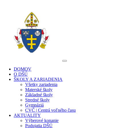
DOMOV
O DŠÚ
ŠKOLY A ZARIADENIA
Všetky zariadenia
Materské školy
Základné školy
Stredné školy
Gymnáziá
CVČ | Centrá voľného času
AKTUALITY
Výberové konanie
Podujatia DŠÚ